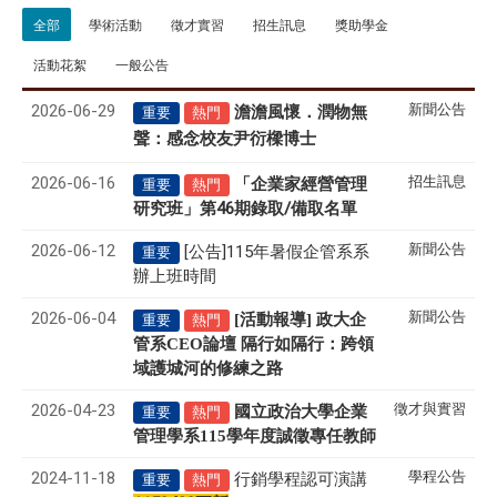
全部
學術活動
徵才實習
招生訊息
獎助學金
活動花絮
一般公告
2026-06-29
新聞公告
澹澹風懷．潤物無
重要
熱門
聲
感念校友尹衍樑博士
：
2026-06-16
招生訊息
「企業家經營管理
重要
熱門
研究班」第46期錄取/備取名單
2026-06-12
新聞公告
[公告]115年暑假企管系系
重要
辦上班時間
2026-06-04
新聞公告
[活動報導] 政大企
重要
熱門
管系CEO論壇 隔行如隔行：跨領
域護城河的修練之路
2026-04-23
徵才與實習
國立政治大學企業
重要
熱門
管理學系
115
學年度誠徵專任教師
2024-11-18
學程公告
行銷學程認可演講
重要
熱門