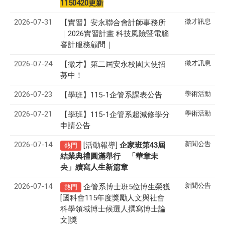
1150420更新
2026-07-31
徵才訊息
【實習】安永聯合會計師事務所
｜2026實習計畫 科技風險暨電腦
審計服務顧問｜
2026-07-24
徵才訊息
【徵才】
第二屆安永校園大使招
募中！
2026-07-23
學術活動
【學班】115-1企管系課表公告
2026-07-21
學術活動
【學班】115-1企管系超減修學分
申請公告
2026-07-14
新聞公告
[活動報導]
43
企家班第
屆
熱門
結業典禮圓滿舉行 「華章未
央」續寫人生新篇章
2026-07-14
新聞公告
企管系博士班5位博生榮獲
熱門
[國科會115年度獎勵人文與社會
科學領域博士候選人撰寫博士論
文]獎