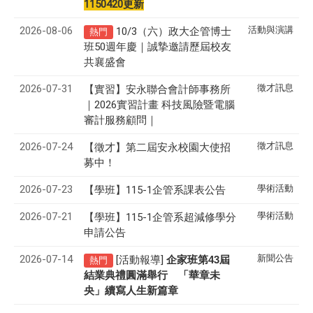
1150420更新
2026-08-06
活動與演講
10/3（六）政大企管博士
熱門
班50週年慶｜誠摯邀請歷屆校友
共襄盛會
2026-07-31
徵才訊息
【實習】安永聯合會計師事務所
｜2026實習計畫 科技風險暨電腦
審計服務顧問｜
2026-07-24
徵才訊息
【徵才】
第二屆安永校園大使招
募中！
2026-07-23
學術活動
【學班】115-1企管系課表公告
2026-07-21
學術活動
【學班】115-1企管系超減修學分
申請公告
2026-07-14
新聞公告
[活動報導]
43
企家班第
屆
熱門
結業典禮圓滿舉行 「華章未
央」續寫人生新篇章