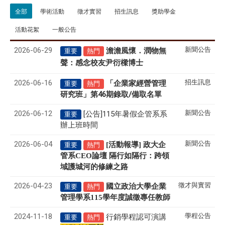
全部
學術活動
徵才實習
招生訊息
獎助學金
活動花絮
一般公告
2026-06-29
新聞公告
澹澹風懷．潤物無
重要
熱門
聲
感念校友尹衍樑博士
：
2026-06-16
招生訊息
「企業家經營管理
重要
熱門
研究班」第46期錄取/備取名單
2026-06-12
新聞公告
[公告]115年暑假企管系系
重要
辦上班時間
2026-06-04
新聞公告
[活動報導] 政大企
重要
熱門
管系CEO論壇 隔行如隔行：跨領
域護城河的修練之路
2026-04-23
徵才與實習
國立政治大學企業
重要
熱門
管理學系
115
學年度誠徵專任教師
2024-11-18
學程公告
行銷學程認可演講
重要
熱門