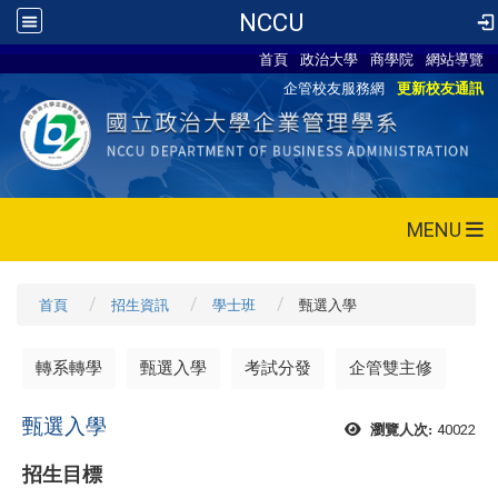
NCCU
首頁
政治大學
商學院
網站導覽
企管校友服務網
更新校友通訊
MENU
首頁
招生資訊
學士班
甄選入學
轉系轉學
甄選入學
考試分發
企管雙主修
甄選入學
40022
瀏覽人次:
招生目標