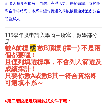
企管人應具有積極、自信、充滿活力、長於領導、善於團
隊合作等特質，本系希望藉甄選入學以拔擢適才適所的企
管新鮮人。
115學年度申請入學簡章所寫，數學部分
是
數A前標
或
數B頂標
(擇一) 不是兩
個都要喔！
且僅列填選標準，不會列入篩選及
成績採計！
只要你數A或數B其一符合資格即
可選填本系～
♦第二階段指定項目甄試文件下載：