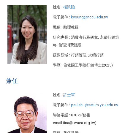
姓名
:
楊凱貽
電子郵件
:
kyoung@nccu.edu.tw
職稱
: 助理教授
研究專長
: 消費者行為研究, 永續行銷策
略, 倫理消費議題
授課領域
: 行銷管理, 永續行銷
學歷
: 倫敦國王學院行銷博士(2025)
兼任
姓名
:
許士軍
電子郵件
:
paulshu@saturn.yzu.edu.tw
聯絡電話
: 87072(秘書
email:tina@twaea.org.tw)
職稱
: 兼任教授