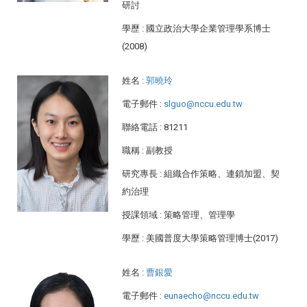
研討
學歷
: 國立政治大學企業管理學系博士
(2008)
姓名
:
郭曉玲
電子郵件
:
slguo@nccu.edu.tw
聯絡電話
: 81211
職稱
: 副教授
研究專長
: 組織合作策略、連鎖加盟、契
約治理
授課領域
: 策略管理、管理學
學歷
: 美國普度大學策略管理博士(2017)
姓名
:
曹銀愛
電子郵件
:
eunaecho@nccu.edu.tw