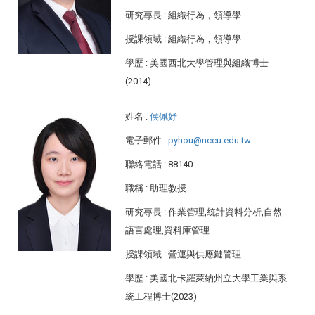
研究專長
: 組織行為，領導學
授課領域
: 組織行為，領導學
學歷
: 美國西北大學管理與組織博士
(2014)
姓名
:
侯佩妤
電子郵件
:
pyhou@nccu.edu.tw
聯絡電話
: 88140
職稱
: 助理教授
研究專長
: 作業管理,統計資料分析,自然
語言處理,資料庫管理
授課領域
: 營運與供應鏈管理
學歷
: 美國北卡羅萊納州立大學工業與系
統工程博士(2023)