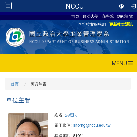
NCCU
首頁
政治大學
商學院
網站導覽
企管校友服務網
更新校友通訊
MENU
首頁
師資陣容
單位主管
姓名
:
洪叔民
電子郵件
:
shorng@nccu.edu.tw
聯絡電話
: 81021