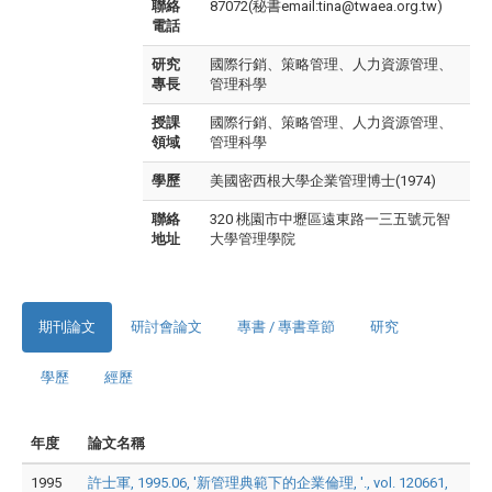
聯絡
87072(秘書email:tina@twaea.org.tw)
電話
研究
國際行銷、策略管理、人力資源管理、
專長
管理科學
授課
國際行銷、策略管理、人力資源管理、
領域
管理科學
學歷
美國密西根大學企業管理博士(1974)
聯絡
320 桃園市中壢區遠東路一三五號元智
地址
大學管理學院
期刊論文
研討會論文
專書 / 專書章節
研究
學歷
經歷
年度
論文名稱
1995
許士軍, 1995.06, '新管理典範下的企業倫理, '., vol. 120661,