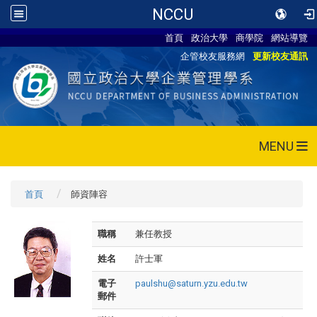
NCCU
首頁
政治大學
商學院
網站導覽
企管校友服務網
更新校友通訊
MENU
首頁
師資陣容
職稱
兼任教授
姓名
許士軍
電子
paulshu@saturn.yzu.edu.tw
郵件