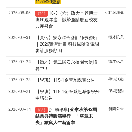
1150420更新
2026-08-06
活動與演講
10/3（六）政大企管博士
熱門
班50週年慶｜誠摯邀請歷屆校友
共襄盛會
2026-07-31
徵才訊息
【實習】安永聯合會計師事務所
｜2026實習計畫 科技風險暨電腦
審計服務顧問｜
2026-07-24
徵才訊息
【徵才】
第二屆安永校園大使招
募中！
2026-07-23
學術活動
【學班】115-1企管系課表公告
2026-07-21
學術活動
【學班】115-1企管系超減修學分
申請公告
2026-07-14
新聞公告
[活動報導]
43
企家班第
屆
熱門
結業典禮圓滿舉行 「華章未
央」續寫人生新篇章