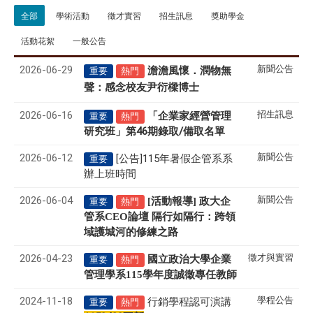
全部
學術活動
徵才實習
招生訊息
獎助學金
活動花絮
一般公告
2026-06-29
新聞公告
澹澹風懷．潤物無
重要
熱門
聲
感念校友尹衍樑博士
：
2026-06-16
招生訊息
「企業家經營管理
重要
熱門
研究班」第46期錄取/備取名單
2026-06-12
新聞公告
[公告]115年暑假企管系系
重要
辦上班時間
2026-06-04
新聞公告
[活動報導] 政大企
重要
熱門
管系CEO論壇 隔行如隔行：跨領
域護城河的修練之路
2026-04-23
徵才與實習
國立政治大學企業
重要
熱門
管理學系
115
學年度誠徵專任教師
2024-11-18
學程公告
行銷學程認可演講
重要
熱門