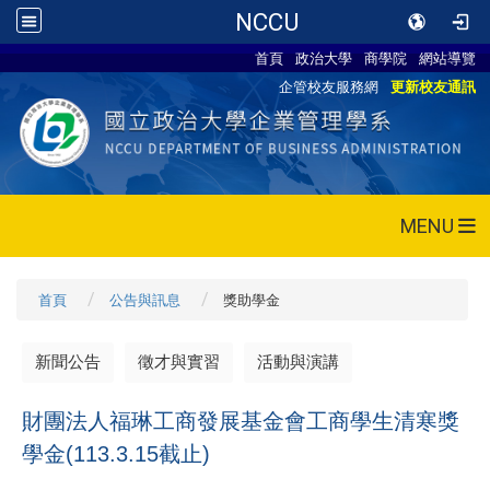
NCCU
首頁
政治大學
商學院
網站導覽
企管校友服務網
更新校友通訊
MENU
首頁
公告與訊息
獎助學金
新聞公告
徵才與實習
活動與演講
財團法人福琳工商發展基金會工商學生清寒獎
學金(113.3.15截止)