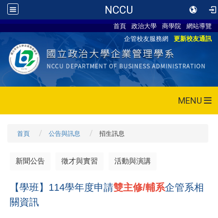
NCCU
首頁
政治大學
商學院
網站導覽
企管校友服務網
更新校友通訊
MENU
首頁
公告與訊息
招生訊息
新聞公告
徵才與實習
活動與演講
【學班】114學年度申請
雙主修/輔系
企管系相
關資訊