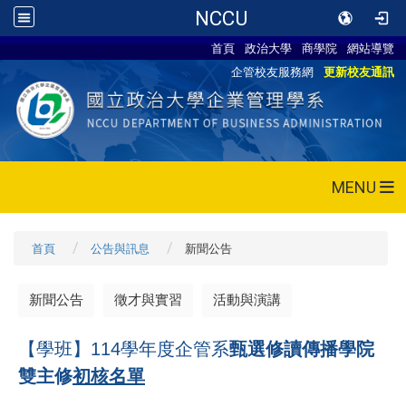
NCCU
首頁
政治大學
商學院
網站導覽
企管校友服務網
更新校友通訊
MENU
首頁
公告與訊息
新聞公告
新聞公告
徵才與實習
活動與演講
【學班】114學年度企管系
甄選修讀傳播學院
雙主修
初核名單