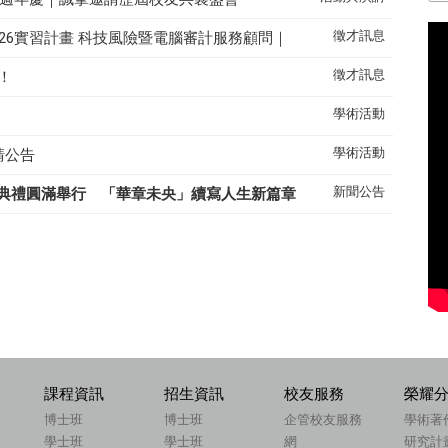
徵才訊息
26實習計畫 科技風險暨電腦審計服務顧問｜
徵才訊息
！
學術活動
學術活動
請公告
新聞公告
典禮圓滿舉行 「華章未央」續寫人生新篇章
課程資訊
招生資訊
校友服務
榮耀
博士班
博士班
企管校友服務
學術著
學士班
學士班
網
研究計