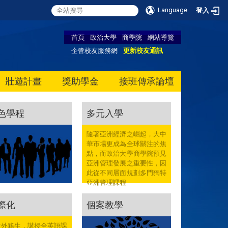
Language
登入
首頁
政治大學
商學院
網站導覽
企管校友服務網
更新校友通訊
壯遊計畫
獎助學金
接班傳承論壇
色學程
多元入學
隨著亞洲經濟之崛起，大中
華市場更成為全球關注的焦
點，而政治大學商學院預見
亞洲管理發展之重要性，因
此從不同層面規劃多門獨特
亞洲管理課程
際化
個案教學
收外籍生，講授全英語課