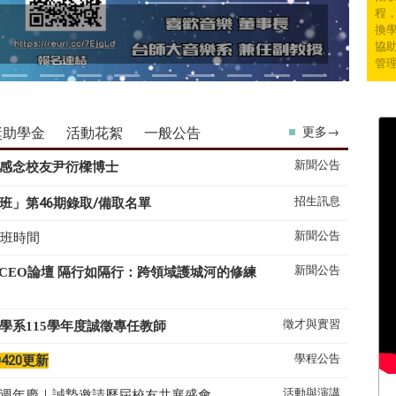
程
換學
協
管
獎助學金
活動花絮
一般公告
更多→
新聞公告
感念校友尹衍樑博士
招生訊息
班」第46期錄取/備取名單
新聞公告
上班時間
新聞公告
系CEO論壇 隔行如隔行：跨領域護城河的修練
徵才與實習
學系
115
學年度誠徵專任教師
學程公告
0420更新
活動與演講
50週年慶｜誠摯邀請歷屆校友共襄盛會