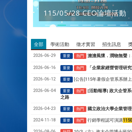
115/05/28 CEO論壇活動
全部
學術活動
徵才實習
招生訊息
2026-06-29
澹澹風懷．潤物無聲
：
重要
熱門
2026-06-16
「企業家經營管理研究
重要
熱門
2026-06-12
[公告]115年暑假企管系系辦
重要
2026-06-04
[活動報導] 政大企管
重要
熱門
之路
2026-04-23
國立政治大學企業管理
重要
熱門
2024-11-18
行銷學程認可演講
115
重要
熱門
2026-08-06
10/3（六）政大企管博士班
熱門