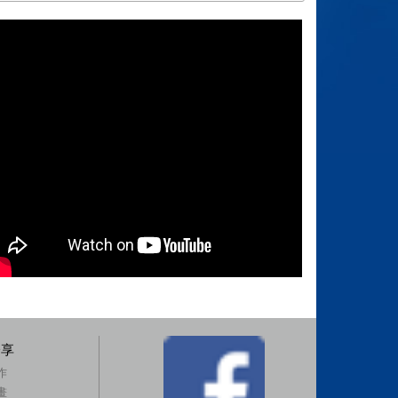
分享
作
畫