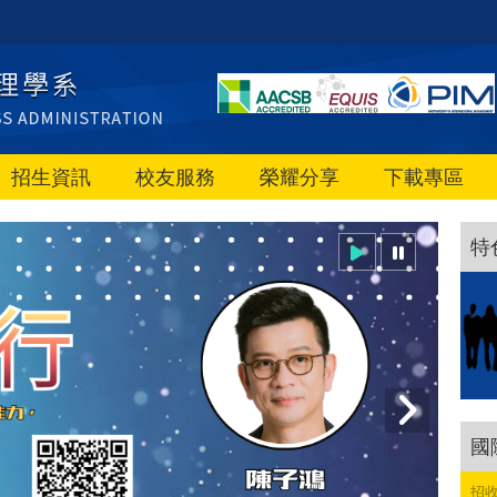
招生資訊
校友服務
榮耀分享
下載專區
特
國
招