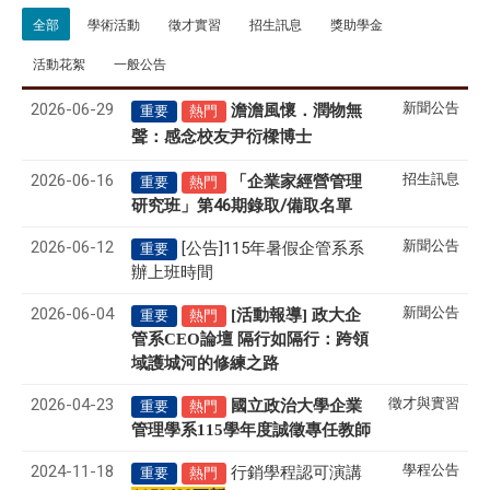
全部
學術活動
徵才實習
招生訊息
獎助學金
活動花絮
一般公告
2026-06-29
新聞公告
澹澹風懷．潤物無
重要
熱門
聲
感念校友尹衍樑博士
：
2026-06-16
招生訊息
「企業家經營管理
重要
熱門
研究班」第46期錄取/備取名單
2026-06-12
新聞公告
[公告]115年暑假企管系系
重要
辦上班時間
2026-06-04
新聞公告
[活動報導] 政大企
重要
熱門
管系CEO論壇 隔行如隔行：跨領
域護城河的修練之路
2026-04-23
徵才與實習
國立政治大學企業
重要
熱門
管理學系
115
學年度誠徵專任教師
2024-11-18
學程公告
行銷學程認可演講
重要
熱門