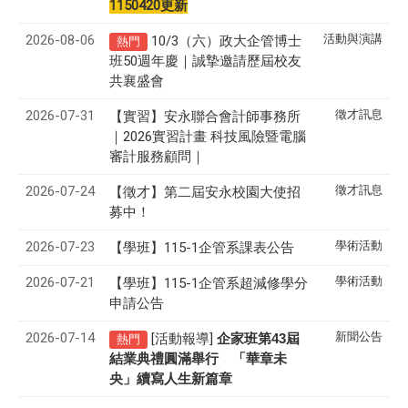
1150420更新
2026-08-06
活動與演講
10/3（六）政大企管博士
熱門
班50週年慶｜誠摯邀請歷屆校友
共襄盛會
2026-07-31
徵才訊息
【實習】安永聯合會計師事務所
｜2026實習計畫 科技風險暨電腦
審計服務顧問｜
2026-07-24
徵才訊息
【徵才】
第二屆安永校園大使招
募中！
2026-07-23
學術活動
【學班】115-1企管系課表公告
2026-07-21
學術活動
【學班】115-1企管系超減修學分
申請公告
2026-07-14
新聞公告
[活動報導]
43
企家班第
屆
熱門
結業典禮圓滿舉行 「華章未
央」續寫人生新篇章