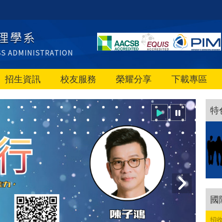
招生資訊
校友服務
榮耀分享
下載專區
特
國
招