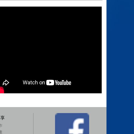
分享
作
畫