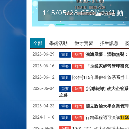
115/05/28 CEO論壇活動
全部
學術活動
徵才實習
招生訊息
2026-06-29
澹澹風懷．潤物無聲
：
重要
熱門
2026-06-16
「企業家經營管理研究
重要
熱門
2026-06-12
[公告]115年暑假企管系系辦
重要
2026-06-04
[活動報導] 政大企管
重要
熱門
之路
2026-04-23
國立政治大學企業管理
重要
熱門
2024-11-18
行銷學程認可演講
115
重要
熱門
2026-08-06
10/3（六）政大企管博士班
熱門