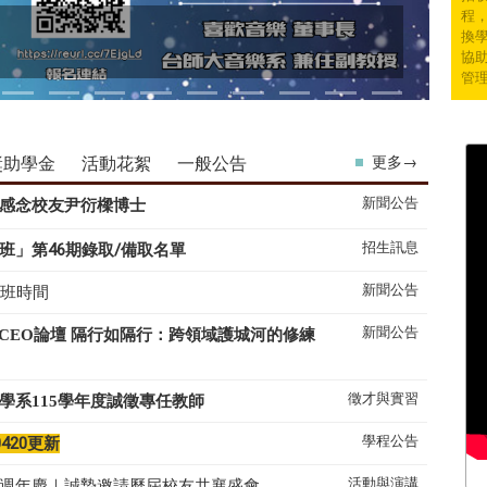
程
換學
協
管
獎助學金
活動花絮
一般公告
更多→
新聞公告
感念校友尹衍樑博士
招生訊息
班」第46期錄取/備取名單
新聞公告
上班時間
新聞公告
系CEO論壇 隔行如隔行：跨領域護城河的修練
徵才與實習
學系
115
學年度誠徵專任教師
學程公告
0420更新
活動與演講
50週年慶｜誠摯邀請歷屆校友共襄盛會