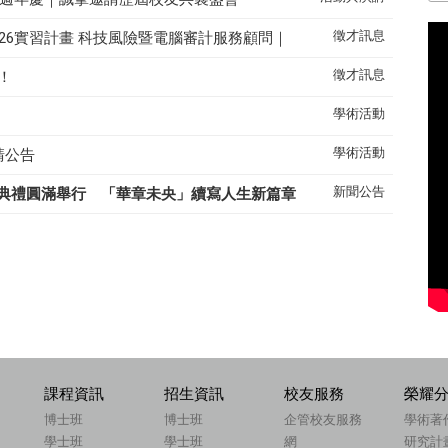
徵才訊息
26實習計畫 科技風險暨電腦審計服務顧問｜
徵才訊息
！
學術活動
學術活動
請公告
新聞公告
典禮圓滿舉行 「華章未央」續寫人生新篇章
課程資訊
招生資訊
校友服務
榮耀
博士班
博士班
企管校友服務
學術著
學士班
學士班
網
研究計