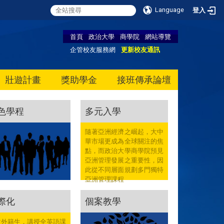
Language
登入
首頁
政治大學
商學院
網站導覽
企管校友服務網
更新校友通訊
壯遊計畫
獎助學金
接班傳承論壇
色學程
多元入學
隨著亞洲經濟之崛起，大中
華市場更成為全球關注的焦
點，而政治大學商學院預見
亞洲管理發展之重要性，因
此從不同層面規劃多門獨特
亞洲管理課程
際化
個案教學
收外籍生，講授全英語課