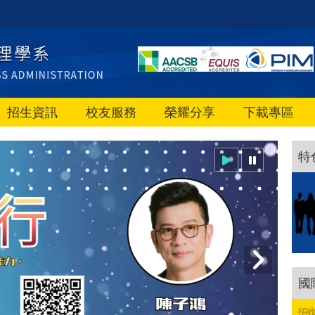
招生資訊
校友服務
榮耀分享
下載專區
特
國
招