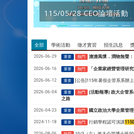
115/05/28 CEO論壇活動
全部
學術活動
徵才實習
招生訊息
2026-06-29
澹澹風懷．潤物無聲
：
重要
熱門
2026-06-16
「企業家經營管理研究
重要
熱門
2026-06-12
[公告]115年暑假企管系系辦
重要
2026-06-04
[活動報導] 政大企管
重要
熱門
之路
2026-04-23
國立政治大學企業管理
重要
熱門
2024-11-18
行銷學程認可演講
115
重要
熱門
2026-08-06
10/3（六）政大企管博士班
熱門