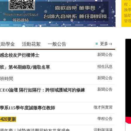
程
換學
協
管
獎助學金
活動花絮
一般公告
更多→
新聞公告
感念校友尹衍樑博士
招生訊息
班」第46期錄取/備取名單
新聞公告
上班時間
新聞公告
系CEO論壇 隔行如隔行：跨領域護城河的修練
徵才與實習
學系
115
學年度誠徵專任教師
學程公告
0420更新
活動與演講
50週年慶｜誠摯邀請歷屆校友共襄盛會