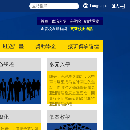
Language
登入
首頁
政治大學
商學院
網站導覽
企管校友服務網
更新校友通訊
壯遊計畫
獎助學金
接班傳承論壇
色學程
多元入學
隨著亞洲經濟之崛起，大中
華市場更成為全球關注的焦
點，而政治大學商學院預見
亞洲管理發展之重要性，因
此從不同層面規劃多門獨特
亞洲管理課程
際化
個案教學
收外籍生，講授全英語課