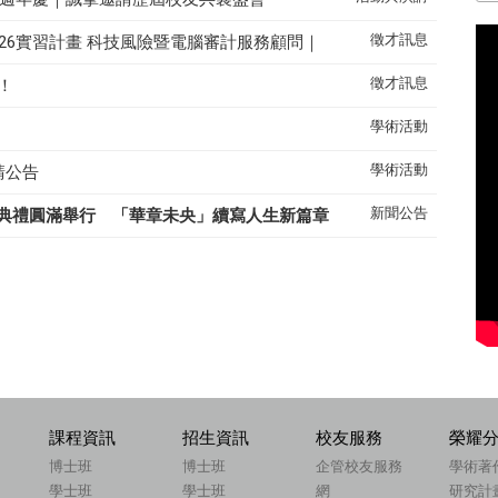
徵才訊息
26實習計畫 科技風險暨電腦審計服務顧問｜
徵才訊息
！
學術活動
學術活動
請公告
新聞公告
典禮圓滿舉行 「華章未央」續寫人生新篇章
課程資訊
招生資訊
校友服務
榮耀
博士班
博士班
企管校友服務
學術著
學士班
學士班
網
研究計