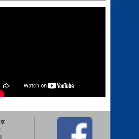
分享
作
畫