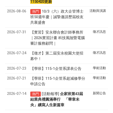
1150420更新
2026-08-06
活動與演講
10/3（六）政大企管博士
熱門
班50週年慶｜誠摯邀請歷屆校友
共襄盛會
2026-07-31
徵才訊息
【實習】安永聯合會計師事務所
｜2026實習計畫 科技風險暨電腦
審計服務顧問｜
2026-07-24
徵才訊息
【徵才】
第二屆安永校園大使招
募中！
2026-07-23
學術活動
【學班】115-1企管系課表公告
2026-07-21
學術活動
【學班】115-1企管系超減修學分
申請公告
2026-07-14
新聞公告
[活動報導]
43
企家班第
屆
熱門
結業典禮圓滿舉行 「華章未
央」續寫人生新篇章