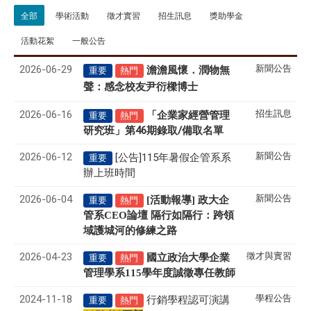
全部
學術活動
徵才實習
招生訊息
獎助學金
活動花絮
一般公告
2026-06-29
新聞公告
澹澹風懷．潤物無
重要
熱門
聲
感念校友尹衍樑博士
：
2026-06-16
招生訊息
「企業家經營管理
重要
熱門
研究班」第46期錄取/備取名單
2026-06-12
新聞公告
[公告]115年暑假企管系系
重要
辦上班時間
2026-06-04
新聞公告
[活動報導] 政大企
重要
熱門
管系CEO論壇 隔行如隔行：跨領
域護城河的修練之路
2026-04-23
徵才與實習
國立政治大學企業
重要
熱門
管理學系
115
學年度誠徵專任教師
2024-11-18
學程公告
行銷學程認可演講
重要
熱門