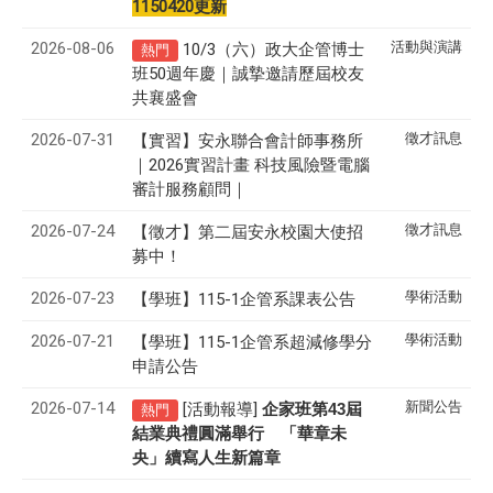
1150420更新
2026-08-06
活動與演講
10/3（六）政大企管博士
熱門
班50週年慶｜誠摯邀請歷屆校友
共襄盛會
2026-07-31
徵才訊息
【實習】安永聯合會計師事務所
｜2026實習計畫 科技風險暨電腦
審計服務顧問｜
2026-07-24
徵才訊息
【徵才】
第二屆安永校園大使招
募中！
2026-07-23
學術活動
【學班】115-1企管系課表公告
2026-07-21
學術活動
【學班】115-1企管系超減修學分
申請公告
2026-07-14
新聞公告
[活動報導]
43
企家班第
屆
熱門
結業典禮圓滿舉行 「華章未
央」續寫人生新篇章