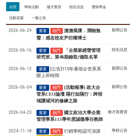
全部
學術活動
徵才實習
招生訊息
獎助學金
活動花絮
一般公告
2026-06-29
新聞公告
澹澹風懷．潤物無
重要
熱門
聲
感念校友尹衍樑博士
：
2026-06-16
招生訊息
「企業家經營管理
重要
熱門
研究班」第46期錄取/備取名單
2026-06-12
新聞公告
[公告]115年暑假企管系系
重要
辦上班時間
2026-06-04
新聞公告
[活動報導] 政大企
重要
熱門
管系CEO論壇 隔行如隔行：跨領
域護城河的修練之路
2026-04-23
徵才與實習
國立政治大學企業
重要
熱門
管理學系
115
學年度誠徵專任教師
2024-11-18
學程公告
行銷學程認可演講
重要
熱門