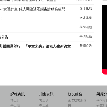
徵才訊息
26實習計畫 科技風險暨電腦審計服務顧問｜
徵才訊息
！
學術活動
學術活動
請公告
新聞公告
典禮圓滿舉行 「華章未央」續寫人生新篇章
課程資訊
招生資訊
校友服務
榮耀
博士班
博士班
企管校友服務
學術著
學士班
學士班
網
研究計