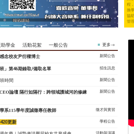
程
換學
協
管
獎助學金
活動花絮
一般公告
更多→
新聞公告
感念校友尹衍樑博士
招生訊息
班」第46期錄取/備取名單
新聞公告
上班時間
新聞公告
系CEO論壇 隔行如隔行：跨領域護城河的修練
徵才與實習
學系
115
學年度誠徵專任教師
學程公告
0420更新
活動與演講
50週年慶｜誠摯邀請歷屆校友共襄盛會