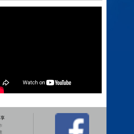
分享
作
畫