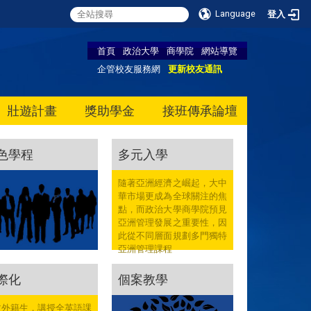
Language
登入
首頁
政治大學
商學院
網站導覽
企管校友服務網
更新校友通訊
壯遊計畫
獎助學金
接班傳承論壇
色學程
多元入學
隨著亞洲經濟之崛起，大中
華市場更成為全球關注的焦
點，而政治大學商學院預見
亞洲管理發展之重要性，因
此從不同層面規劃多門獨特
亞洲管理課程
際化
個案教學
收外籍生，講授全英語課