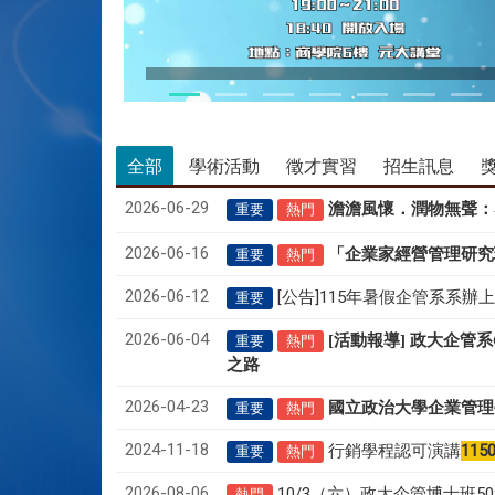
115/05/28 CEO論壇活動
全部
學術活動
徵才實習
招生訊息
2026-06-29
澹澹風懷．潤物無聲
：
重要
熱門
2026-06-16
「企業家經營管理研究
重要
熱門
2026-06-12
[公告]115年暑假企管系系辦
重要
2026-06-04
[活動報導] 政大企管
重要
熱門
之路
2026-04-23
國立政治大學企業管理
重要
熱門
2024-11-18
行銷學程認可演講
115
重要
熱門
2026-08-06
10/3（六）政大企管博士班
熱門