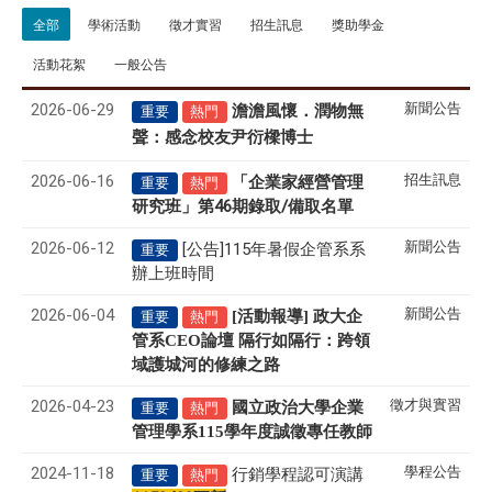
全部
學術活動
徵才實習
招生訊息
獎助學金
活動花絮
一般公告
2026-06-29
新聞公告
澹澹風懷．潤物無
重要
熱門
聲
感念校友尹衍樑博士
：
2026-06-16
招生訊息
「企業家經營管理
重要
熱門
研究班」第46期錄取/備取名單
2026-06-12
新聞公告
[公告]115年暑假企管系系
重要
辦上班時間
2026-06-04
新聞公告
[活動報導] 政大企
重要
熱門
管系CEO論壇 隔行如隔行：跨領
域護城河的修練之路
2026-04-23
徵才與實習
國立政治大學企業
重要
熱門
管理學系
115
學年度誠徵專任教師
2024-11-18
學程公告
行銷學程認可演講
重要
熱門