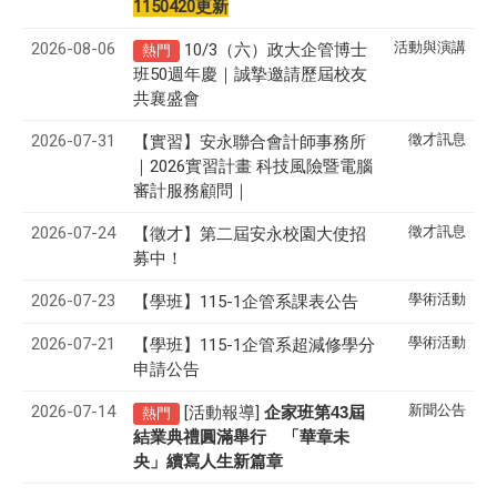
1150420更新
2026-08-06
活動與演講
10/3（六）政大企管博士
熱門
班50週年慶｜誠摯邀請歷屆校友
共襄盛會
2026-07-31
徵才訊息
【實習】安永聯合會計師事務所
｜2026實習計畫 科技風險暨電腦
審計服務顧問｜
2026-07-24
徵才訊息
【徵才】
第二屆安永校園大使招
募中！
2026-07-23
學術活動
【學班】115-1企管系課表公告
2026-07-21
學術活動
【學班】115-1企管系超減修學分
申請公告
2026-07-14
新聞公告
[活動報導]
43
企家班第
屆
熱門
結業典禮圓滿舉行 「華章未
央」續寫人生新篇章