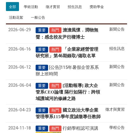
全部
學術活動
徵才實習
招生訊息
獎助學金
活動花絮
一般公告
2026-06-29
新聞公告
澹澹風懷．潤物無
重要
熱門
聲
感念校友尹衍樑博士
：
2026-06-16
招生訊息
「企業家經營管理
重要
熱門
研究班」第46期錄取/備取名單
2026-06-12
新聞公告
[公告]115年暑假企管系系
重要
辦上班時間
2026-06-04
新聞公告
[活動報導] 政大企
重要
熱門
管系CEO論壇 隔行如隔行：跨領
域護城河的修練之路
2026-04-23
徵才與實習
國立政治大學企業
重要
熱門
管理學系
115
學年度誠徵專任教師
2024-11-18
學程公告
行銷學程認可演講
重要
熱門