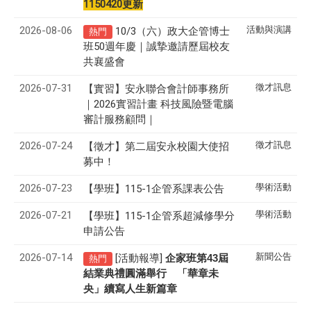
1150420更新
2026-08-06
活動與演講
10/3（六）政大企管博士
熱門
班50週年慶｜誠摯邀請歷屆校友
共襄盛會
2026-07-31
徵才訊息
【實習】安永聯合會計師事務所
｜2026實習計畫 科技風險暨電腦
審計服務顧問｜
2026-07-24
徵才訊息
【徵才】
第二屆安永校園大使招
募中！
2026-07-23
學術活動
【學班】115-1企管系課表公告
2026-07-21
學術活動
【學班】115-1企管系超減修學分
申請公告
2026-07-14
新聞公告
[活動報導]
43
企家班第
屆
熱門
結業典禮圓滿舉行 「華章未
央」續寫人生新篇章