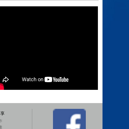
分享
作
畫