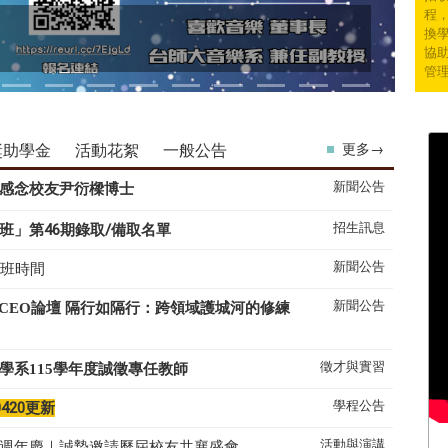
程
換學
協
管
獎助學金
活動花絮
一般公告
更多→
新聞公告
感念校友尹衍樑博士
招生訊息
班」第46期錄取/備取名單
新聞公告
上班時間
新聞公告
系CEO論壇 隔行如隔行：跨領域護城河的修練
徵才與實習
學系
115
學年度誠徵專任教師
學程公告
0420更新
活動與演講
50週年慶｜誠摯邀請歷屆校友共襄盛會