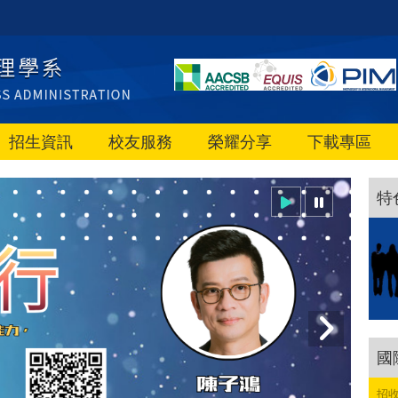
招生資訊
校友服務
榮耀分享
下載專區
特
國
招