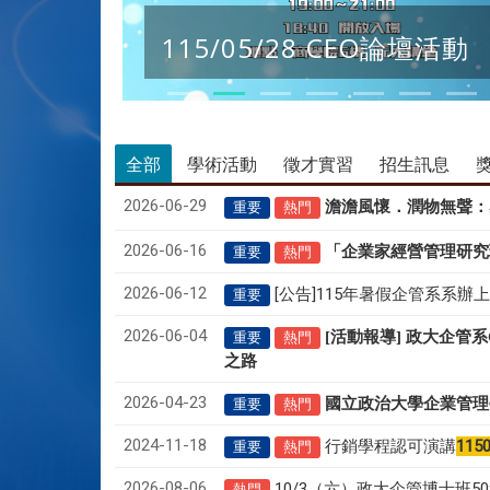
115/05/28 CEO論壇活動
全部
學術活動
徵才實習
招生訊息
2026-06-29
澹澹風懷．潤物無聲
：
重要
熱門
2026-06-16
「企業家經營管理研究
重要
熱門
2026-06-12
[公告]115年暑假企管系系辦
重要
2026-06-04
[活動報導] 政大企管
重要
熱門
之路
2026-04-23
國立政治大學企業管理
重要
熱門
2024-11-18
行銷學程認可演講
115
重要
熱門
2026-08-06
10/3（六）政大企管博士班
熱門