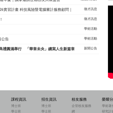
徵才訊息
26實習計畫 科技風險暨電腦審計服務顧問｜
徵才訊息
！
學術活動
學術活動
請公告
新聞公告
典禮圓滿舉行 「華章未央」續寫人生新篇章
課程資訊
招生資訊
校友服務
榮耀
博士班
博士班
企管校友服務
學術著
學士班
學士班
網
研究計