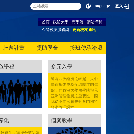
Language
登入
首頁
政治大學
商學院
網站導覽
企管校友服務網
更新校友通訊
壯遊計畫
獎助學金
接班傳承論壇
色學程
多元入學
隨著亞洲經濟之崛起，大中
華市場更成為全球關注的焦
點，而政治大學商學院預見
亞洲管理發展之重要性，因
此從不同層面規劃多門獨特
亞洲管理課程
際化
個案教學
收外籍生，講授全英語課