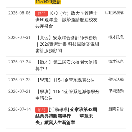
1150420更新
2026-08-06
活動與演講
10/3（六）政大企管博士
熱門
班50週年慶｜誠摯邀請歷屆校友
共襄盛會
2026-07-31
徵才訊息
【實習】安永聯合會計師事務所
｜2026實習計畫 科技風險暨電腦
審計服務顧問｜
2026-07-24
徵才訊息
【徵才】
第二屆安永校園大使招
募中！
2026-07-23
學術活動
【學班】115-1企管系課表公告
2026-07-21
學術活動
【學班】115-1企管系超減修學分
申請公告
2026-07-14
新聞公告
[活動報導]
43
企家班第
屆
熱門
結業典禮圓滿舉行 「華章未
央」續寫人生新篇章