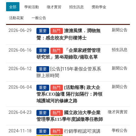
全部
學術活動
徵才實習
招生訊息
獎助學金
活動花絮
一般公告
2026-06-29
新聞公告
澹澹風懷．潤物無
重要
熱門
聲
感念校友尹衍樑博士
：
2026-06-16
招生訊息
「企業家經營管理
重要
熱門
研究班」第46期錄取/備取名單
2026-06-12
新聞公告
[公告]115年暑假企管系系
重要
辦上班時間
2026-06-04
新聞公告
[活動報導] 政大企
重要
熱門
管系CEO論壇 隔行如隔行：跨領
域護城河的修練之路
2026-04-23
徵才與實習
國立政治大學企業
重要
熱門
管理學系
115
學年度誠徵專任教師
2024-11-18
學程公告
行銷學程認可演講
重要
熱門