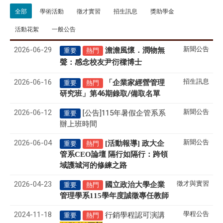
全部
學術活動
徵才實習
招生訊息
獎助學金
活動花絮
一般公告
2026-06-29
新聞公告
澹澹風懷．潤物無
重要
熱門
聲
感念校友尹衍樑博士
：
2026-06-16
招生訊息
「企業家經營管理
重要
熱門
研究班」第46期錄取/備取名單
2026-06-12
新聞公告
[公告]115年暑假企管系系
重要
辦上班時間
2026-06-04
新聞公告
[活動報導] 政大企
重要
熱門
管系CEO論壇 隔行如隔行：跨領
域護城河的修練之路
2026-04-23
徵才與實習
國立政治大學企業
重要
熱門
管理學系
115
學年度誠徵專任教師
2024-11-18
學程公告
行銷學程認可演講
重要
熱門