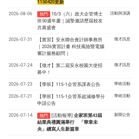
1150420更新
2026-08-06
活動與演講
10/3（六）政大企管博士
熱門
班50週年慶｜誠摯邀請歷屆校友
共襄盛會
2026-07-31
徵才訊息
【實習】安永聯合會計師事務所
｜2026實習計畫 科技風險暨電腦
審計服務顧問｜
2026-07-24
徵才訊息
【徵才】
第二屆安永校園大使招
募中！
2026-07-23
學術活動
【學班】115-1企管系課表公告
2026-07-21
學術活動
【學班】115-1企管系超減修學分
申請公告
2026-07-14
新聞公告
[活動報導]
43
企家班第
屆
熱門
結業典禮圓滿舉行 「華章未
央」續寫人生新篇章