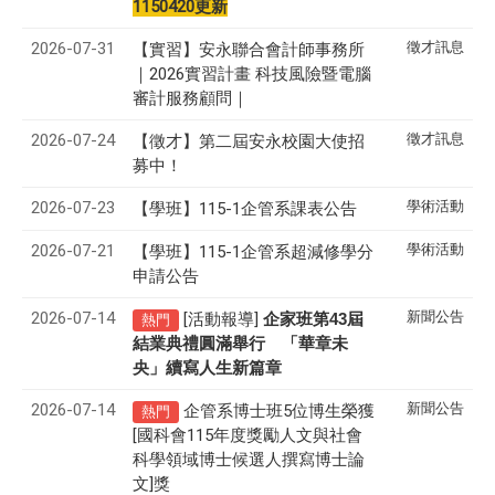
1150420更新
2026-07-31
徵才訊息
【實習】安永聯合會計師事務所
｜2026實習計畫 科技風險暨電腦
審計服務顧問｜
2026-07-24
徵才訊息
【徵才】
第二屆安永校園大使招
募中！
2026-07-23
學術活動
【學班】115-1企管系課表公告
2026-07-21
學術活動
【學班】115-1企管系超減修學分
申請公告
2026-07-14
新聞公告
[活動報導]
43
企家班第
屆
熱門
結業典禮圓滿舉行 「華章未
央」續寫人生新篇章
2026-07-14
新聞公告
企管系博士班5位博生榮獲
熱門
[國科會115年度獎勵人文與社會
科學領域博士候選人撰寫博士論
文]獎