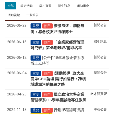
全部
學術活動
徵才實習
招生訊息
獎助學金
活動花絮
一般公告
2026-06-29
新聞公告
澹澹風懷．潤物無
重要
熱門
聲
感念校友尹衍樑博士
：
2026-06-16
招生訊息
「企業家經營管理
重要
熱門
研究班」第46期錄取/備取名單
2026-06-12
新聞公告
[公告]115年暑假企管系系
重要
辦上班時間
2026-06-04
新聞公告
[活動報導] 政大企
重要
熱門
管系CEO論壇 隔行如隔行：跨領
域護城河的修練之路
2026-04-23
徵才與實習
國立政治大學企業
重要
熱門
管理學系
115
學年度誠徵專任教師
2024-11-18
學程公告
行銷學程認可演講
重要
熱門