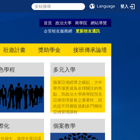
Language
登入
首頁
政治大學
商學院
網站導覽
企管校友服務網
更新校友通訊
壯遊計畫
獎助學金
接班傳承論壇
色學程
多元入學
隨著亞洲經濟之崛起，大中
華市場更成為全球關注的焦
點，而政治大學商學院預見
亞洲管理發展之重要性，因
此從不同層面規劃多門獨特
亞洲管理課程
際化
個案教學
收外籍生，講授全英語課