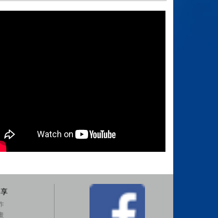
分享
作
畫