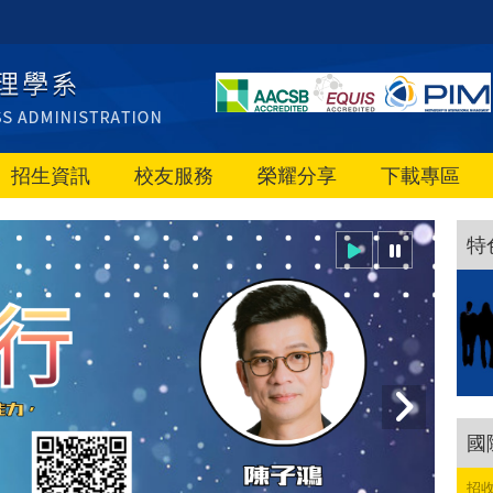
招生資訊
校友服務
榮耀分享
下載專區
特
國
招