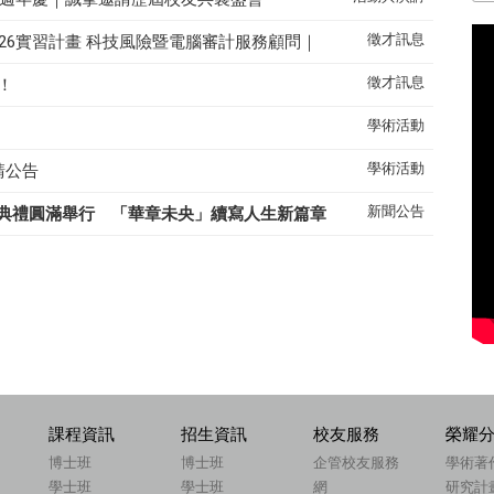
徵才訊息
26實習計畫 科技風險暨電腦審計服務顧問｜
徵才訊息
！
學術活動
學術活動
請公告
新聞公告
典禮圓滿舉行 「華章未央」續寫人生新篇章
課程資訊
招生資訊
校友服務
榮耀
博士班
博士班
企管校友服務
學術著
學士班
學士班
網
研究計