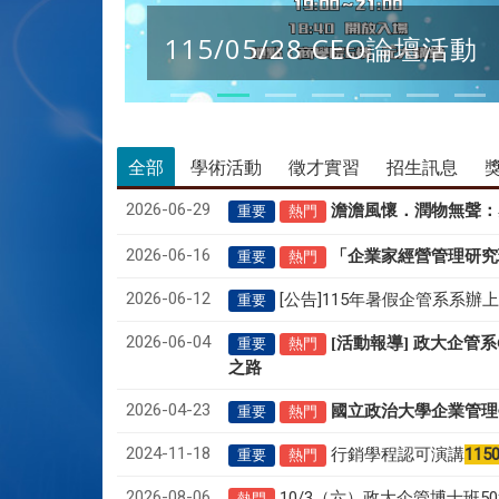
115/05/28 CEO論壇活動
全部
學術活動
徵才實習
招生訊息
2026-06-29
澹澹風懷．潤物無聲
：
重要
熱門
2026-06-16
「企業家經營管理研究
重要
熱門
2026-06-12
[公告]115年暑假企管系系辦
重要
2026-06-04
[活動報導] 政大企管
重要
熱門
之路
2026-04-23
國立政治大學企業管理
重要
熱門
2024-11-18
行銷學程認可演講
115
重要
熱門
2026-08-06
10/3（六）政大企管博士班
熱門