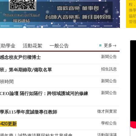
程
換學
協
管
獎助學金
活動花絮
一般公告
更多→
新聞公告
感念校友尹衍樑博士
招生訊息
班」第46期錄取/備取名單
新聞公告
上班時間
新聞公告
系CEO論壇 隔行如隔行：跨領域護城河的修練
徵才與實習
學系
115
學年度誠徵專任教師
學程公告
0420更新
活動與演講
50週年慶｜誠摯邀請歷屆校友共襄盛會