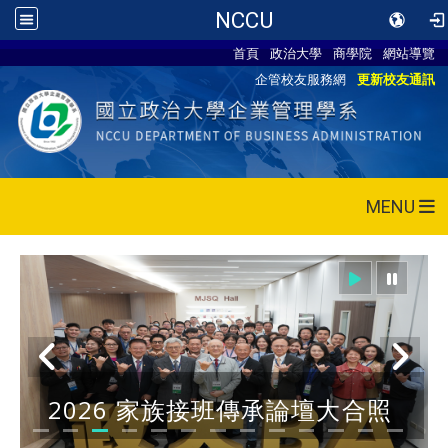
NCCU
首頁
政治大學
商學院
網站導覽
企管校友服務網
更新校友通訊
MENU
2026 家族接班傳承論壇大合照