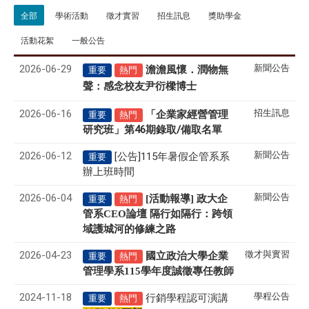
全部
學術活動
徵才實習
招生訊息
獎助學金
活動花絮
一般公告
2026-06-29
新聞公告
澹澹風懷．潤物無
重要
熱門
聲
感念校友尹衍樑博士
：
2026-06-16
招生訊息
「企業家經營管理
重要
熱門
研究班」第46期錄取/備取名單
2026-06-12
新聞公告
[公告]115年暑假企管系系
重要
辦上班時間
2026-06-04
新聞公告
[活動報導] 政大企
重要
熱門
管系CEO論壇 隔行如隔行：跨領
域護城河的修練之路
2026-04-23
徵才與實習
國立政治大學企業
重要
熱門
管理學系
115
學年度誠徵專任教師
2024-11-18
學程公告
行銷學程認可演講
重要
熱門