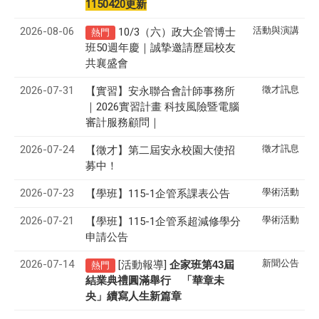
1150420更新
2026-08-06
活動與演講
10/3（六）政大企管博士
熱門
班50週年慶｜誠摯邀請歷屆校友
共襄盛會
2026-07-31
徵才訊息
【實習】安永聯合會計師事務所
｜2026實習計畫 科技風險暨電腦
審計服務顧問｜
2026-07-24
徵才訊息
【徵才】
第二屆安永校園大使招
募中！
2026-07-23
學術活動
【學班】115-1企管系課表公告
2026-07-21
學術活動
【學班】115-1企管系超減修學分
申請公告
2026-07-14
新聞公告
[活動報導]
43
企家班第
屆
熱門
結業典禮圓滿舉行 「華章未
央」續寫人生新篇章