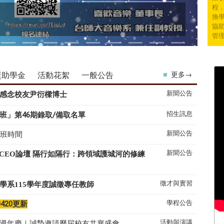
程
換學
協
管
獎助學金
活動花絮
一般公告
更多→
新聞公告
感念校友尹衍樑博士
招生訊息
班」第46期錄取/備取名單
新聞公告
上班時間
新聞公告
系CEO論壇 隔行如隔行：跨領域護城河的修練
徵才與實習
學系
115
學年度誠徵專任教師
學程公告
0420更新
活動與演講
50週年慶｜誠摯邀請歷屆校友共襄盛會