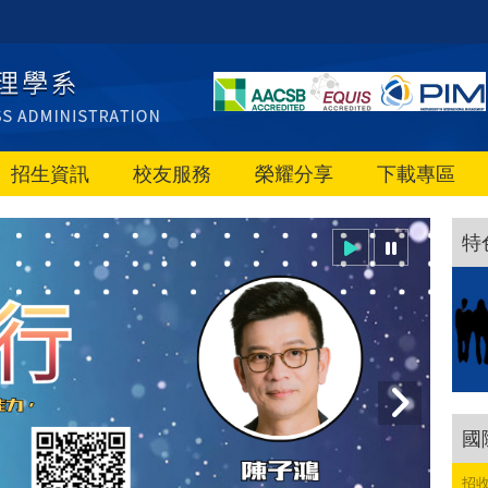
招生資訊
校友服務
榮耀分享
下載專區
特
國
招