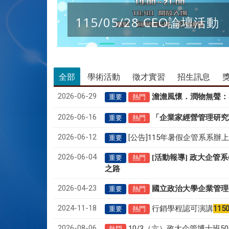
115/05/28 CEO論壇活動
全部
學術活動
徵才實習
招生訊息
2026-06-29
澹澹風懷．潤物無聲
：
重要
熱門
2026-06-16
「企業家經營管理研究
重要
熱門
2026-06-12
[公告]115年暑假企管系系辦
重要
2026-06-04
[活動報導] 政大企管
重要
熱門
之路
2026-04-23
國立政治大學企業管理
重要
熱門
2024-11-18
行銷學程認可演講
115
重要
熱門
2026-08-06
10/3（六）政大企管博士班
熱門