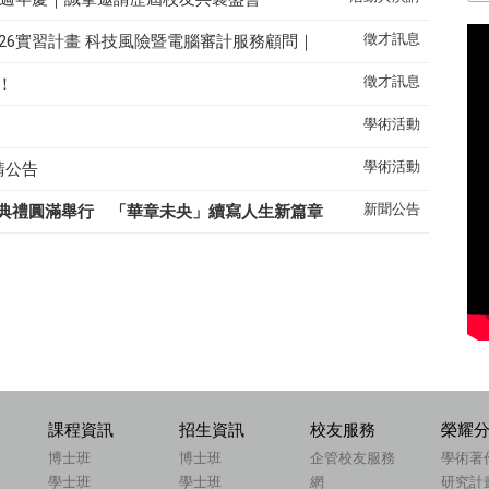
徵才訊息
26實習計畫 科技風險暨電腦審計服務顧問｜
徵才訊息
！
學術活動
學術活動
請公告
新聞公告
典禮圓滿舉行 「華章未央」續寫人生新篇章
課程資訊
招生資訊
校友服務
榮耀
博士班
博士班
企管校友服務
學術著
學士班
學士班
網
研究計