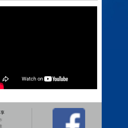
分享
作
畫