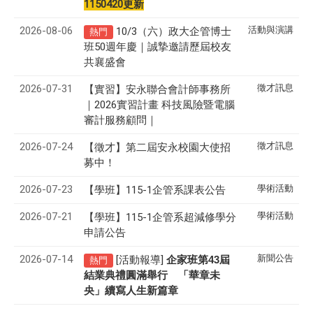
1150420更新
2026-08-06
活動與演講
10/3（六）政大企管博士
熱門
班50週年慶｜誠摯邀請歷屆校友
共襄盛會
2026-07-31
徵才訊息
【實習】安永聯合會計師事務所
｜2026實習計畫 科技風險暨電腦
審計服務顧問｜
2026-07-24
徵才訊息
【徵才】
第二屆安永校園大使招
募中！
2026-07-23
學術活動
【學班】115-1企管系課表公告
2026-07-21
學術活動
【學班】115-1企管系超減修學分
申請公告
2026-07-14
新聞公告
[活動報導]
43
企家班第
屆
熱門
結業典禮圓滿舉行 「華章未
央」續寫人生新篇章