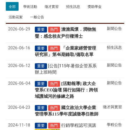
全部
學術活動
徵才實習
招生訊息
獎助學金
活動花絮
一般公告
2026-06-29
新聞公告
澹澹風懷．潤物無
重要
熱門
聲
感念校友尹衍樑博士
：
2026-06-16
招生訊息
「企業家經營管理
重要
熱門
研究班」第46期錄取/備取名單
2026-06-12
新聞公告
[公告]115年暑假企管系系
重要
辦上班時間
2026-06-04
新聞公告
[活動報導] 政大企
重要
熱門
管系CEO論壇 隔行如隔行：跨領
域護城河的修練之路
2026-04-23
徵才與實習
國立政治大學企業
重要
熱門
管理學系
115
學年度誠徵專任教師
2024-11-18
學程公告
行銷學程認可演講
重要
熱門