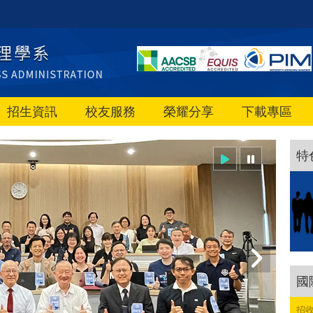
招生資訊
校友服務
榮耀分享
下載專區
特
國
招