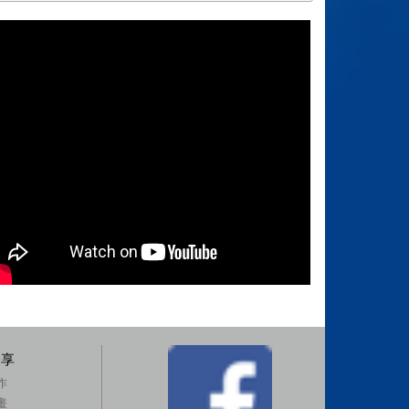
分享
作
畫