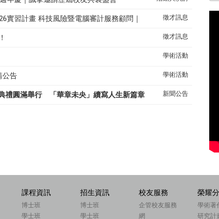
徵才訊息
26實習計畫 科技風險暨電腦審計服務顧問｜
徵才訊息
！
學術活動
學術活動
請公告
新聞公告
典禮圓滿舉行 「華章未央」續寫人生新篇章
課程資訊
招生資訊
校友服務
榮耀
博士班
博士班
企管校友服務
學術著
學士班
學士班
網
研究計