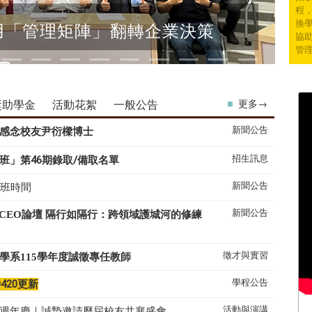
程
換學
用「管理矩陣」翻轉企業決策
協
管
獎助學金
活動花絮
一般公告
更多→
新聞公告
感念校友尹衍樑博士
招生訊息
班」第46期錄取/備取名單
新聞公告
上班時間
新聞公告
系CEO論壇 隔行如隔行：跨領域護城河的修練
徵才與實習
學系
115
學年度誠徵專任教師
學程公告
0420更新
活動與演講
50週年慶｜誠摯邀請歷屆校友共襄盛會