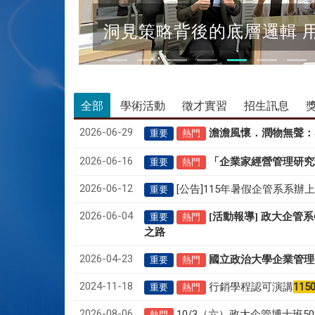
洞見策略背後的底層邏輯 
全部
學術活動
徵才實習
招生訊息
2026-06-29
澹澹風懷．潤物無聲
：
重要
熱門
2026-06-16
「企業家經營管理研究
重要
熱門
2026-06-12
[公告]115年暑假企管系系辦
重要
2026-06-04
[活動報導] 政大企管
重要
熱門
之路
2026-04-23
國立政治大學企業管理
重要
熱門
2024-11-18
行銷學程認可演講
115
重要
熱門
2026-08-06
10/3（六）政大企管博士班
熱門