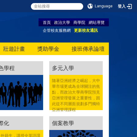
Language
登入
首頁
政治大學
商學院
網站導覽
企管校友服務網
更新校友通訊
壯遊計畫
獎助學金
接班傳承論壇
色學程
多元入學
隨著亞洲經濟之崛起，大中
華市場更成為全球關注的焦
點，而政治大學商學院預見
亞洲管理發展之重要性，因
此從不同層面規劃多門獨特
亞洲管理課程
際化
個案教學
收外籍生，講授全英語課