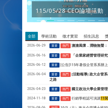
115/05/28 CEO論壇活動
全部
學術活動
徵才實習
招生訊息
2026-06-29
澹澹風懷．潤物無聲
：
重要
熱門
2026-06-16
「企業家經營管理研究
重要
熱門
2026-06-12
[公告]115年暑假企管系系辦
重要
2026-06-04
[活動報導] 政大企管
重要
熱門
之路
2026-04-23
國立政治大學企業管理
重要
熱門
2024-11-18
行銷學程認可演講
115
重要
熱門
2026-08-06
10/3（六）政大企管博士班
熱門