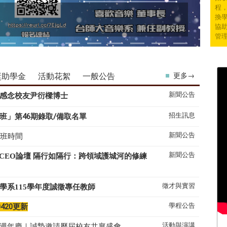
程
換學
協
管
獎助學金
活動花絮
一般公告
更多→
新聞公告
感念校友尹衍樑博士
招生訊息
班」第46期錄取/備取名單
新聞公告
上班時間
新聞公告
系CEO論壇 隔行如隔行：跨領域護城河的修練
徵才與實習
學系
115
學年度誠徵專任教師
學程公告
0420更新
活動與演講
50週年慶｜誠摯邀請歷屆校友共襄盛會