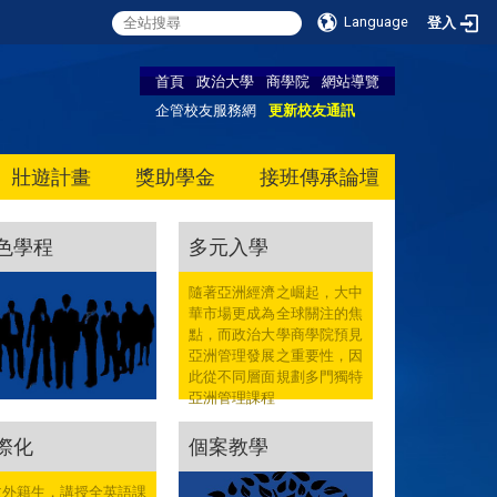
Language
登入
首頁
政治大學
商學院
網站導覽
企管校友服務網
更新校友通訊
壯遊計畫
獎助學金
接班傳承論壇
色學程
多元入學
隨著亞洲經濟之崛起，大中
華市場更成為全球關注的焦
點，而政治大學商學院預見
亞洲管理發展之重要性，因
此從不同層面規劃多門獨特
亞洲管理課程
際化
個案教學
收外籍生，講授全英語課