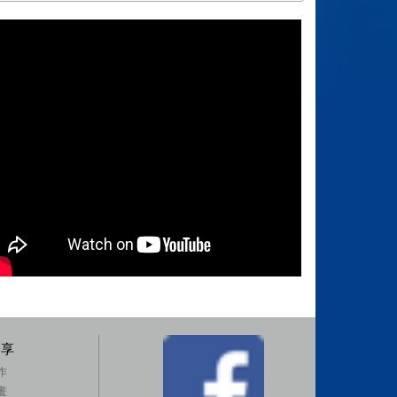
分享
作
畫