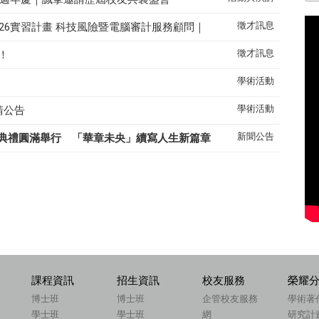
徵才訊息
26實習計畫 科技風險暨電腦審計服務顧問｜
徵才訊息
！
學術活動
學術活動
請公告
新聞公告
典禮圓滿舉行 「華章未央」續寫人生新篇章
課程資訊
招生資訊
校友服務
榮耀
博士班
博士班
企管校友服務
學術著
學士班
學士班
網
研究計