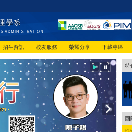
招生資訊
校友服務
榮耀分享
下載專區
特
國
招