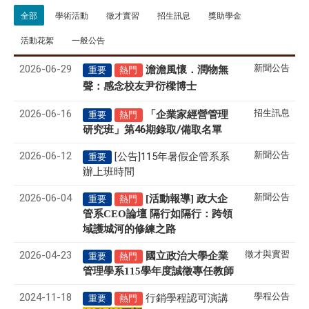
全部
學術活動
徵才實習
招生訊息
獎助學金
活動花絮
一般公告
2026-06-29
新聞公告
澹澹風懷．潤物無
重要
熱門
聲
感念校友尹衍樑博士
：
2026-06-16
招生訊息
「企業家經營管理
重要
熱門
研究班」第46期錄取/備取名單
2026-06-12
新聞公告
[公告]115年暑假企管系系
重要
辦上班時間
2026-06-04
新聞公告
[活動報導] 政大企
重要
熱門
管系CEO論壇 隔行如隔行：跨領
域護城河的修練之路
2026-04-23
徵才與實習
國立政治大學企業
重要
熱門
管理學系
115
學年度誠徵專任教師
2024-11-18
學程公告
行銷學程認可演講
重要
熱門