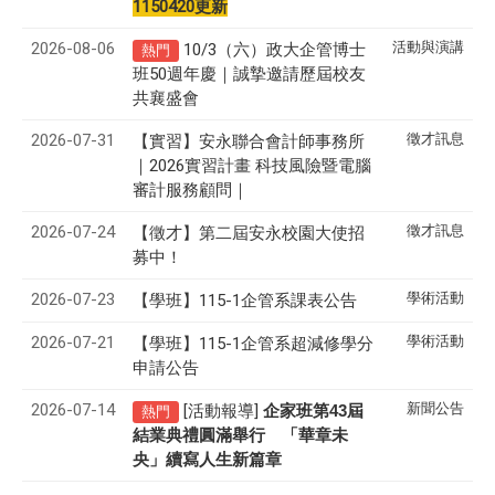
1150420更新
2026-08-06
活動與演講
10/3（六）政大企管博士
熱門
班50週年慶｜誠摯邀請歷屆校友
共襄盛會
2026-07-31
徵才訊息
【實習】安永聯合會計師事務所
｜2026實習計畫 科技風險暨電腦
審計服務顧問｜
2026-07-24
徵才訊息
【徵才】
第二屆安永校園大使招
募中！
2026-07-23
學術活動
【學班】115-1企管系課表公告
2026-07-21
學術活動
【學班】115-1企管系超減修學分
申請公告
2026-07-14
新聞公告
[活動報導]
43
企家班第
屆
熱門
結業典禮圓滿舉行 「華章未
央」續寫人生新篇章