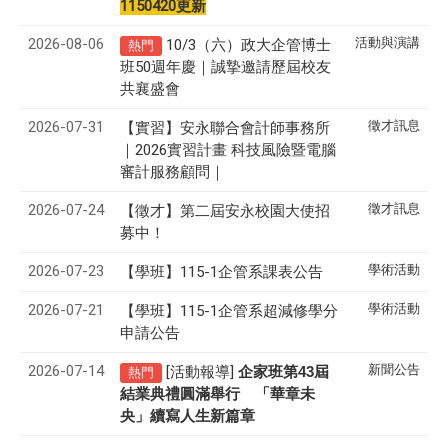
1150420更新
2026-08-06
活動與演講
10/3（六）政大企管博士
熱門
班50週年慶｜誠摯邀請歷屆校友
共襄盛會
2026-07-31
徵才訊息
【實習】安永聯合會計師事務所
｜2026實習計畫 科技風險暨電腦
審計服務顧問｜
2026-07-24
徵才訊息
【徵才】
第二屆安永校園大使招
募中！
2026-07-23
學術活動
【學班】115-1企管系課表公告
2026-07-21
學術活動
【學班】115-1企管系超減修學分
申請公告
2026-07-14
新聞公告
[活動報導]
43
企家班第
屆
熱門
結業典禮圓滿舉行 「華章未
央」續寫人生新篇章