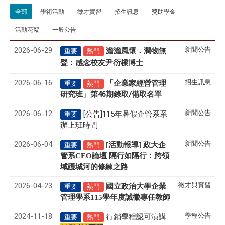
全部
學術活動
徵才實習
招生訊息
獎助學金
活動花絮
一般公告
2026-06-29
新聞公告
澹澹風懷．潤物無
重要
熱門
聲
感念校友尹衍樑博士
：
2026-06-16
招生訊息
「企業家經營管理
重要
熱門
研究班」第46期錄取/備取名單
2026-06-12
新聞公告
[公告]115年暑假企管系系
重要
辦上班時間
2026-06-04
新聞公告
[活動報導] 政大企
重要
熱門
管系CEO論壇 隔行如隔行：跨領
域護城河的修練之路
2026-04-23
徵才與實習
國立政治大學企業
重要
熱門
管理學系
115
學年度誠徵專任教師
2024-11-18
學程公告
行銷學程認可演講
重要
熱門