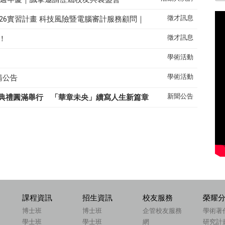
徵才訊息
26實習計畫 科技風險暨電腦審計服務顧問｜
徵才訊息
！
學術活動
學術活動
請公告
新聞公告
典禮圓滿舉行 「華章未央」續寫人生新篇章
課程資訊
招生資訊
校友服務
榮耀
博士班
博士班
企管校友服務
學術著
學士班
學士班
網
研究計