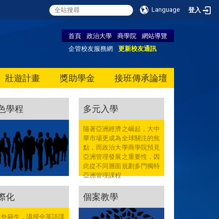
Language
登入
首頁
政治大學
商學院
網站導覽
企管校友服務網
更新校友通訊
壯遊計畫
獎助學金
接班傳承論壇
色學程
多元入學
隨著亞洲經濟之崛起，大中
華市場更成為全球關注的焦
點，而政治大學商學院預見
亞洲管理發展之重要性，因
此從不同層面規劃多門獨特
亞洲管理課程
際化
個案教學
收外籍生，講授全英語課