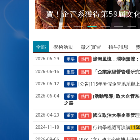
賀！企管系獲得第59屆文
全部
學術活動
徵才實習
招生訊息
2026-06-29
澹澹風懷．潤物無聲
：
重要
熱門
2026-06-16
「企業家經營管理研究
重要
熱門
2026-06-12
[公告]115年暑假企管系系辦
重要
2026-06-04
[活動報導] 政大企管
重要
熱門
之路
2026-04-23
國立政治大學企業管理
重要
熱門
2024-11-18
行銷學程認可演講
115
重要
熱門
2026-08-06
10/3（六）政大企管博士班
熱門