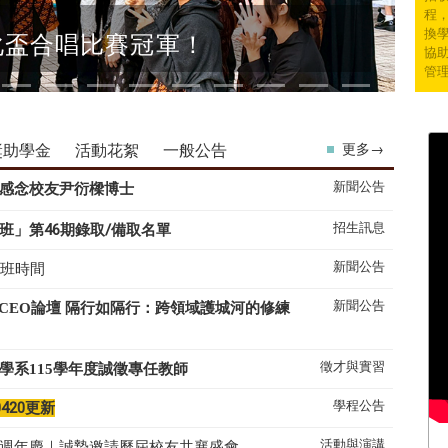
程
換學
化盃合唱比賽冠軍！
協
管
獎助學金
活動花絮
一般公告
更多→
新聞公告
感念校友尹衍樑博士
招生訊息
班」第46期錄取/備取名單
新聞公告
上班時間
新聞公告
系CEO論壇 隔行如隔行：跨領域護城河的修練
徵才與實習
學系
115
學年度誠徵專任教師
學程公告
0420更新
活動與演講
50週年慶｜誠摯邀請歷屆校友共襄盛會