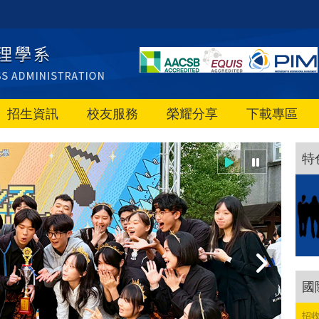
招生資訊
校友服務
榮耀分享
下載專區
特
國
招