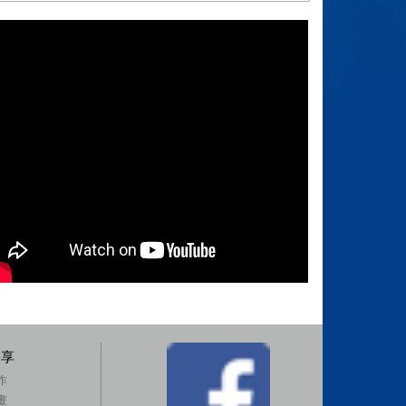
分享
作
畫