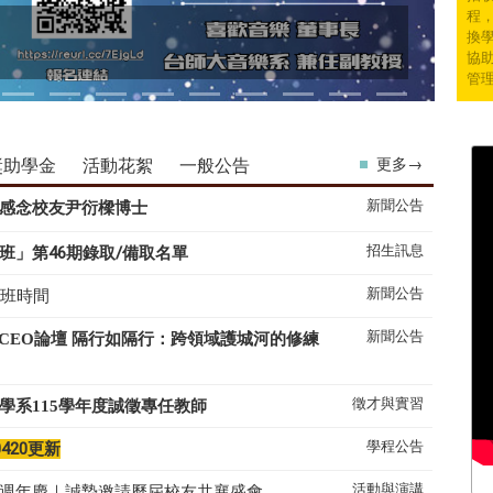
程
換學
協
管
獎助學金
活動花絮
一般公告
更多→
新聞公告
感念校友尹衍樑博士
招生訊息
班」第46期錄取/備取名單
新聞公告
上班時間
新聞公告
系CEO論壇 隔行如隔行：跨領域護城河的修練
徵才與實習
學系
115
學年度誠徵專任教師
學程公告
0420更新
活動與演講
50週年慶｜誠摯邀請歷屆校友共襄盛會