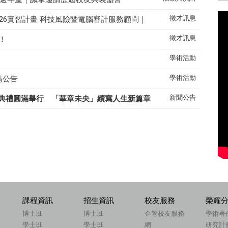
徵才訊息
26實習計畫 科技風險暨電腦審計服務顧問｜
徵才訊息
！
學術活動
學術活動
請公告
新聞公告
典禮圓滿舉行 「華章未央」續寫人生新篇章
課程資訊
招生資訊
校友服務
榮耀
博士班
博士班
企管校友服務
學術著
學士班
學士班
網
研究計