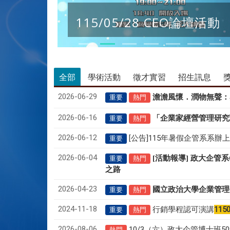
115/05/28 CEO論壇活動
全部
學術活動
徵才實習
招生訊息
2026-06-29
澹澹風懷．潤物無聲
：
重要
熱門
2026-06-16
「企業家經營管理研究
重要
熱門
2026-06-12
[公告]115年暑假企管系系辦
重要
2026-06-04
[活動報導] 政大企管
重要
熱門
之路
2026-04-23
國立政治大學企業管理
重要
熱門
2024-11-18
行銷學程認可演講
115
重要
熱門
2026-08-06
10/3（六）政大企管博士班
熱門