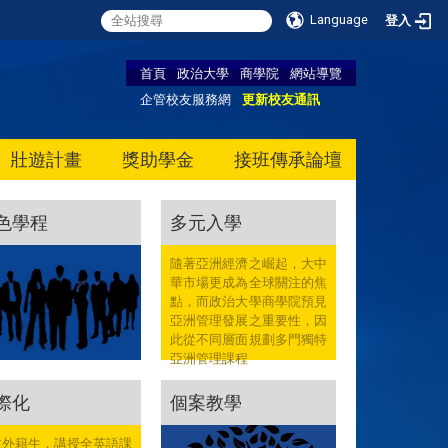
Language
登入
首頁
政治大學
商學院
網站導覽
企管校友服務網
更新校友通訊
壯遊計畫
獎助學金
接班傳承論壇
色學程
多元入學
隨著亞洲經濟之崛起，大中
華市場更成為全球關注的焦
點，而政治大學商學院預見
亞洲管理發展之重要性，因
此從不同層面規劃多門獨特
亞洲管理課程
際化
個案教學
收外籍生，講授全英語課