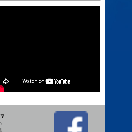
分享
作
畫