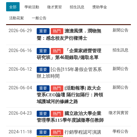
全部
學術活動
徵才實習
招生訊息
獎助學金
活動花絮
一般公告
2026-06-29
新聞公告
澹澹風懷．潤物無
重要
熱門
聲
感念校友尹衍樑博士
：
2026-06-16
招生訊息
「企業家經營管理
重要
熱門
研究班」第46期錄取/備取名單
2026-06-12
新聞公告
[公告]115年暑假企管系系
重要
辦上班時間
2026-06-04
新聞公告
[活動報導] 政大企
重要
熱門
管系CEO論壇 隔行如隔行：跨領
域護城河的修練之路
2026-04-23
徵才與實習
國立政治大學企業
重要
熱門
管理學系
115
學年度誠徵專任教師
2024-11-18
學程公告
行銷學程認可演講
重要
熱門