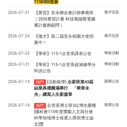
1150420更新
2026-07-31
徵才訊息
【實習】安永聯合會計師事務所
｜2026實習計畫 科技風險暨電腦
審計服務顧問｜
2026-07-24
徵才訊息
【徵才】
第二屆安永校園大使招
募中！
2026-07-23
學術活動
【學班】115-1企管系課表公告
2026-07-21
學術活動
【學班】115-1企管系超減修學分
申請公告
2026-07-14
新聞公告
[活動報導]
43
企家班第
屆
熱門
結業典禮圓滿舉行 「華章未
央」續寫人生新篇章
2026-07-14
新聞公告
企管系博士班5位博生榮獲
熱門
[國科會115年度獎勵人文與社會
科學領域博士候選人撰寫博士論
文]獎