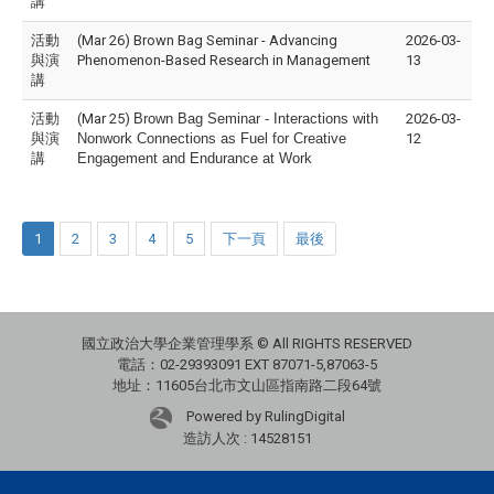
講
活動
(Mar 26) Brown Bag Seminar - Advancing
2026-03-
與演
Phenomenon-Based Research in Management
13
講
活動
(Mar 25)
Brown Bag Seminar - Interactions with
2026-03-
與演
Nonwork Connections as Fuel for Creative
12
講
Engagement and Endurance at Work
1
2
3
4
5
下一頁
最後
國立政治大學企業管理學系 © All RIGHTS RESERVED
電話：02-29393091 EXT 87071-5,87063-5
地址：11605台北市文山區指南路二段64號
Powered by RulingDigital
造訪人次 : 14528151