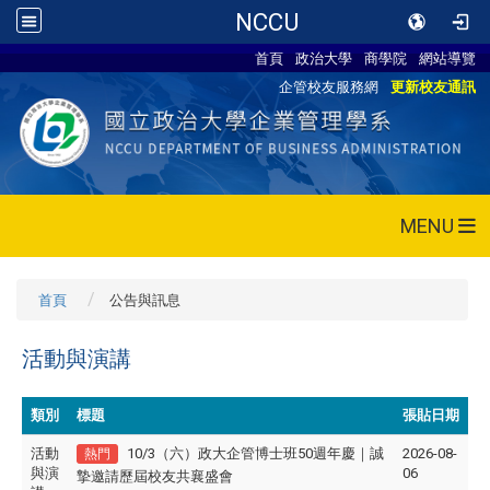
NCCU
首頁
政治大學
商學院
網站導覽
企管校友服務網
更新校友通訊
MENU
首頁
公告與訊息
活動與演講
類別
標題
張貼日期
活動
10/3（六）政大企管博士班50週年慶｜誠
2026-08-
熱門
與演
06
摯邀請歷屆校友共襄盛會