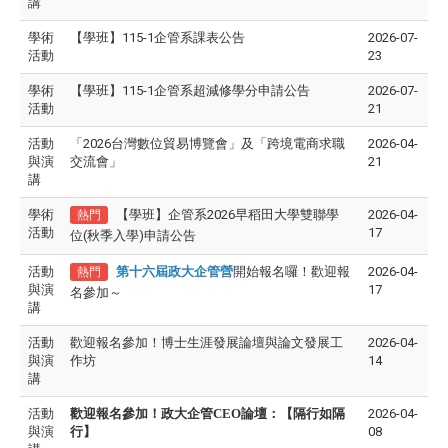
講
學術
【學班】115-1企管系課表公告
2026-07-
活動
23
學術
【學班】115-1企管系超減修學分申請公告
2026-07-
活動
21
活動
「2026台灣數位貿易博覽會」及「跨境電商求職
2026-04-
與演
交流會」
21
講
學術
【學班】企管系2026早稻田大學雙聯學
2026-04-
熱門
活動
17
位(秋季入學)申請公告
活動
第十六屆政大企管營
開始報名囉！歡迎報
2026-04-
熱門
與演
17
名參加～
講
活動
歡迎報名參加！博士生涯發展論壇與論文發展工
2026-04-
與演
作坊
14
講
活動
歡迎報名參加！政大企管CEO論壇：【隔行如隔
2026-04-
與演
行】
08