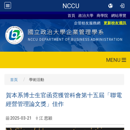
NCCU
首頁
政治大學
商學院
網站導覽
企管校友服務網
更新校友通訊
MENU
首頁
學術活動
賀本系博士生官函霓獲管科會第十五屆「聯電
經營管理論文獎」佳作
2025-03-21
江 思穎