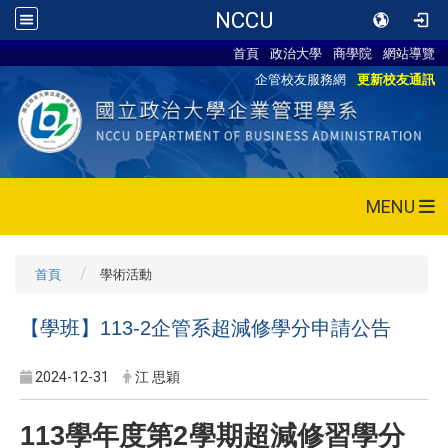
NCCU
首頁
政治大學
商學院
網站導覽
企管校友服務網
更新校友通訊
MENU
首頁
學術活動
【學班】113-2企管系超減修學分申請公告
2024-12-31
江 思穎
113
學年度第2學期超減修習學分