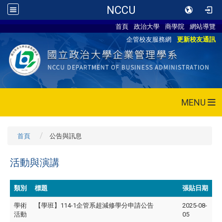
NCCU
首頁
政治大學
商學院
網站導覽
企管校友服務網
更新校友通訊
MENU
首頁
公告與訊息
活動與演講
類別
標題
張貼日期
學術
【學班】114-1企管系超減修學分申請公告
2025-08-
活動
05