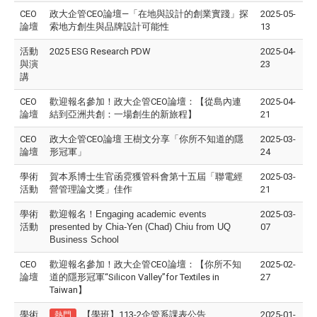
CEO
政大企管CEO論壇—「在地與設計的創業實踐」探
2025-05-
論壇
索地方創生與品牌設計可能性
13
活動
2025 ESG Research PDW
2025-04-
與演
23
講
CEO
歡迎報名參加！政大企管CEO論壇：【從島內連
2025-04-
論壇
結到亞洲共創：一場創生的新旅程】
21
CEO
政大企管CEO論壇 王樹文分享「你所不知道的隱
2025-03-
論壇
形冠軍」
24
學術
賀本系博士生官函霓獲管科會第十五屆「聯電經
2025-03-
活動
營管理論文獎」佳作
21
學術
歡迎報名！Engaging academic events
2025-03-
活動
presented by Chia-Yen (Chad) Chiu from UQ
07
Business School
CEO
歡迎報名參加！政大企管CEO論壇：【你所不知
2025-02-
論壇
道的隱形冠軍“Silicon Valley”for Textiles in
27
Taiwan】
學術
【學班】113-2企管系課表公告
2025-01-
熱門