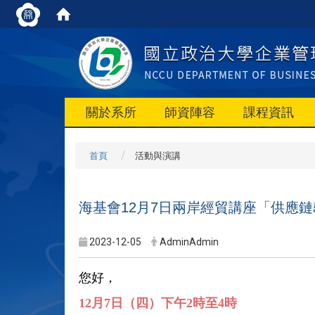
關於系所
師資陣容
課程資訊
首頁
活動與演講
海基會12月7日兩岸經貿講座「供應
2023-12-05
AdminAdmin
您好，
12
月7日（四）下午2時至4時