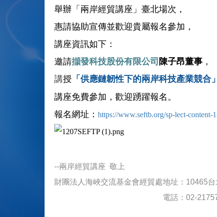
舉辦
「兩岸經貿講座」臺北場次
，
惠請協助宣傳並歡迎貴屬報名參加，
講座資訊如下：
邀請
擷發科技
股份有限公司
陳子昂董事
，
授
供應鏈韌性下的兩岸科技產業競合
講
「
講座免費參加，歡迎踴躍報名。
報名網址：
https://www.seftb.org/sp-lect-content-
--
兩岸經貿講座 敬上
財團法人海峽交流基金會經貿處
地址：10465
電話：02-2175