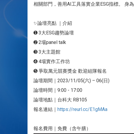
相關部門，善用AI工具落實企業ESG指標。 
✨論壇亮點 ｜介紹
➊ 3大ESG趨勢論壇
➋ 2場panel talk
➌ 3大主題館
➍ 4場實作工作坊
➎ 爭取萬元競賽獎金 歡迎組隊報名
論壇期間｜2023/11/05(六) – 06(日)
論壇時間｜9:00 - 17:00
論壇地點｜台科大 RB105
報名連結｜
https://reurl.cc/E1gMAa
報名費用｜免費（含午膳）