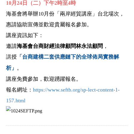
10
月24日（二
）下午2時至4時
海基會將舉辦10月份
「兩岸經貿講座」台北場次，
惠請協助宣傳並歡迎貴屬報名參加。
講座資訊如下：
邀請
海基會台商財經法律顧問林永法顧問
，
授
台商建構二套供應鏈下的全球佈局實務解
講
「
析
。
」
講座免費參加，歡迎踴躍報名
。
報名網址：
https://www.seftb.org/sp-lect-content-1-
157.html