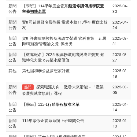
新聞
【學班】114學年度企管系
甄選修讀傳播學院雙
2025-04-
公告
主修
初核名單
30
新聞
賀!! 司徒達賢名譽教授 當選本校113學年度傑出校
2025-04-
公告
友
24
新聞
賀!! 許書瑋副教授所著論文榮獲 管科會第十五屆
2025-03-
公告
[聯電經營管理論文獎] 傑出獎
31
新聞
【敬邀報名】2025 永續教學實踐與成果競賽-知
2025-03-
公告
識轉化力量 x 共築永續價值
27
其他
第七屆和泰公益夢想家計畫
2025-03-
18
新聞
探索職涯方向，激發未來潛能－「產業
2025-03-
熱門
公告
05
發展與就業規劃」課程
新聞
【學班】113-1行銷學程核准名單
2025-01-
公告
14
新聞
114年寒假企管系系辦上班時間公告
2025-01-
公告
10
新聞
【學班】第十六屆HMP招新錄取名單
2024-12-