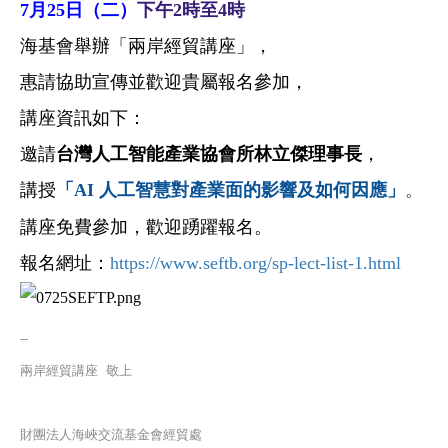
7
月25日（二）
下午2時至4時
海基會舉
辦
「兩岸經貿講座」，
惠請協助宣傳並歡迎貴屬報名參加，
講座資訊如下：
邀請
台灣人工智能產業協會
所林立傑理事長
，
講授
「
AI 人工智慧對產業面的影響及如何因應
」
。
講座免費參加，歡迎踴躍報名。
報名網址：
https://www.seftb.org/sp-lect-list-1.html
--
兩岸經貿講座 敬上
財團法人海峽交流基金會經貿處