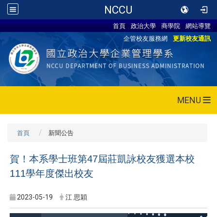
NCCU
首頁
政治大學
商學院
網站導覽
企管校友服務網
更新校友通訊
MENU
首頁
新聞公告
賀！本系學士班第47屆莊凱詠校友獲選本校
111學年度傑出校友
2023-05-19
江 思穎