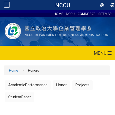
NCCU
HOME
NCCU
COMMERCE
SITEMAP
MENU
Home
Honors
AcademicPerformance
Honor
Projects
StudentPaper