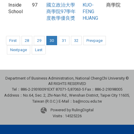
Inside
97
國立政治大學
KUO-
商學院
School
商學院97學年
FENG
度教學優良獎
HUANG
First
28
29
30
31
32
Prevpage
Nextpage
Last
Department of Business Administration, National ChengChi University ©
All RIGHTS RESERVED
Tel：886-2-29393091
EXT 87071-5,87063-5
Fax：886-2-29398005
Address：No.64, Sec. 2, Zhi-Nan Rd., Wenshan District, Taipei City 11605,
Taiwan (R.O.C.) E-Mail：ba@nccu.edu.tw
Powered by RulingDigital
Visits : 14525226