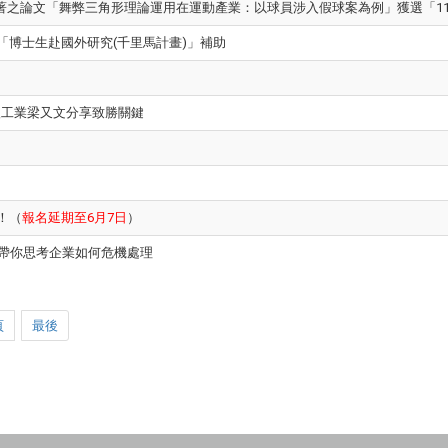
合著之論文「舞弊三角形理論運用在運動產業：以球員涉入假球案為例」獲選「1
「博士生赴國外研究(千里馬計畫)」補助
聖工業梁又文分享致勝關鍵
！（
報名延期至6月7日
）
接帶你思考企業如何危機處理
頁
最後