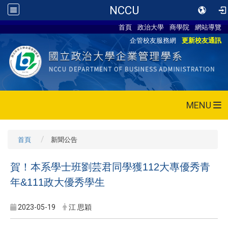
NCCU
首頁
政治大學
商學院
網站導覽
企管校友服務網
更新校友通訊
MENU
首頁
新聞公告
賀！本系學士班劉芸君同學獲112大專優秀青
年&111政大優秀學生
2023-05-19
江 思穎