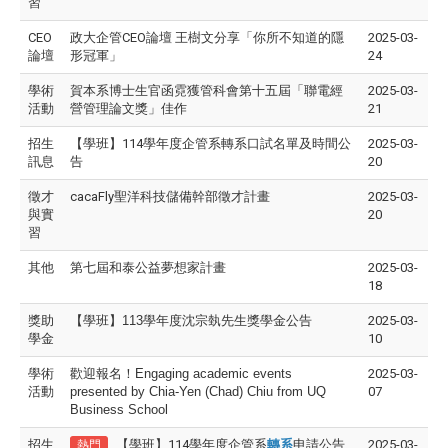
習
CEO
政大企管CEO論壇 王樹文分享「你所不知道的隱
2025-03-
論壇
形冠軍」
24
學術
賀本系博士生官函霓獲管科會第十五屆「聯電經
2025-03-
活動
營管理論文獎」佳作
21
招生
【學班】114學年度企管系轉系口試名單及時間公
2025-03-
訊息
告
20
徵才
cacaFly聖洋科技儲備幹部徵才計畫
2025-03-
與實
20
習
其他
第七屆和泰公益夢想家計畫
2025-03-
18
獎助
【學班】113學年度沈宗埶先生獎學金公告
2025-03-
學金
10
學術
歡迎報名！Engaging academic events
2025-03-
活動
presented by Chia-Yen (Chad) Chiu from UQ
07
Business School
招生
【學班】114學年度企管系
轉系
申請公告
2025-03-
熱門