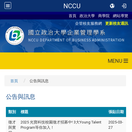
NCCU
首頁
政治大學
商學院
網站導覽
企管校友服務網
更新校友通訊
MENU
首頁
公告與訊息
公告與訊息
類別
標題
張貼日期
徵才
2025 光寶科技校園徵才招募中! 3大Young Talent
2025-03-
與實
Program等你加入！
27