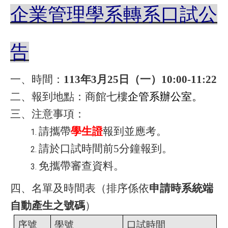
企業管理學系轉系口試公
告
一、時間：
113
年
3
月
25
日（一）
10:00-11:22
二、報到地點：商館七樓
企管系辦公室。
三、注意事項：
請攜帶
學生證
報到並應考。
請於口試時間前
5
分鐘報到。
免攜帶審查資料。
四、名單及時間表（排序係依
申請時系統端
自動產生之號碼
）
序號
學號
口試時間