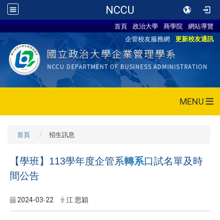
NCCU
首頁
政治大學
商學院
網站導覽
企管校友服務網
更新校友通訊
MENU
首頁
招生訊息
【學班】113學年度企管系
轉系
口試名單及時
間公告
2024-03-22
江 思穎