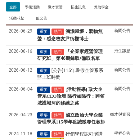
全部
學術活動
徵才實習
招生訊息
獎助學金
活動花絮
一般公告
2026-06-29
新聞公告
澹澹風懷．潤物無
重要
熱門
聲
感念校友尹衍樑博士
：
2026-06-16
招生訊息
「企業家經營管理
重要
熱門
研究班」第46期錄取/備取名單
2026-06-12
新聞公告
[公告]115年暑假企管系系
重要
辦上班時間
2026-06-04
新聞公告
[活動報導] 政大企
重要
熱門
管系CEO論壇 隔行如隔行：跨領
域護城河的修練之路
2026-04-23
徵才與實習
國立政治大學企業
重要
熱門
管理學系
115
學年度誠徵專任教師
2024-11-18
學程公告
行銷學程認可演講
重要
熱門