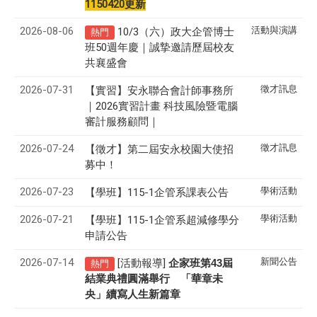
1150420更新
2026-08-06
活動與演講
10/3（六）政大企管博士
熱門
班50週年慶｜誠摯邀請歷屆校友
共襄盛會
2026-07-31
徵才訊息
【實習】安永聯合會計師事務所
｜2026實習計畫 科技風險暨電腦
審計服務顧問｜
2026-07-24
徵才訊息
【徵才】
第二屆安永校園大使招
募中！
2026-07-23
學術活動
【學班】115-1企管系課表公告
2026-07-21
學術活動
【學班】115-1企管系超減修學分
申請公告
2026-07-14
新聞公告
[活動報導]
43
企家班第
屆
熱門
結業典禮圓滿舉行 「華章未
央」續寫人生新篇章