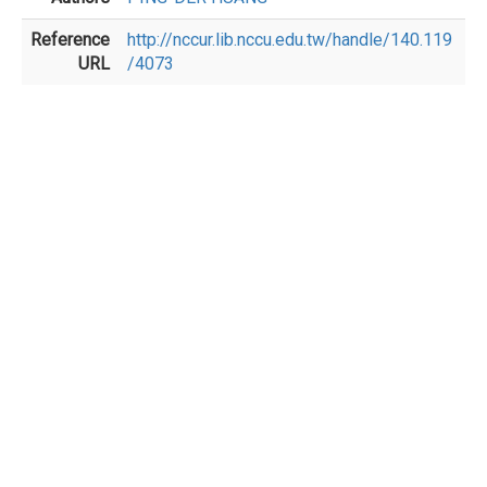
Reference
http://nccur.lib.nccu.edu.tw/handle/140.119
URL
/4073